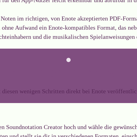
 Noten im richtigen, von Enote akzeptierten PDF-Format
du ohne Aufwand ein Enote-kompatibles Format, das neb
chteinhabern und die musikalischen Spielanweisungen e
ITT-FÜR-SCHRITT-ANLE
 diesen wenigen Schritten direkt bei Enote veröffentli
n Soundnotation Creator hoch und wähle die gewünsch
ten und stellt sie dir in verschiedenen Formaten, einsc