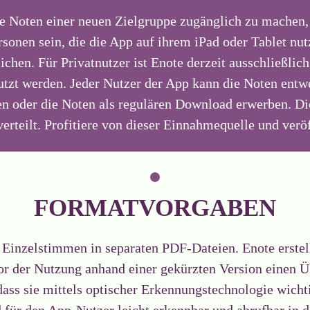
e Noten einer neuen Zielgruppe zugänglich zu machen,
onen sein, die die App auf ihrem iPad oder Tablet nutz
ichen. Für Privatnutzer ist Enote derzeit ausschließlic
utzt werden. Jeder Nutzer der App kann die Noten ent
n oder die Noten als regulären Download erwerben. 
 verteilt. Profitiere von dieser Einnahmequelle und verö
FORMATVORGABEN
d Einzelstimmen in separaten PDF-Dateien. Enote erstell
or der Nutzung anhand einer gekürzten Version einen Ü
dass sie mittels optischer Erkennungstechnologie wicht
 für den App-Nutzer leicht erkennbar und abrufbar in d